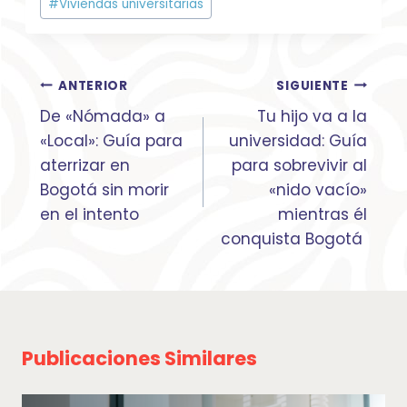
#
Viviendas universitarias
Navegación
ANTERIOR
SIGUIENTE
de
De «Nómada» a
Tu hijo va a la
entradas
«Local»: Guía para
universidad: Guía
aterrizar en
para sobrevivir al
Bogotá sin morir
«nido vacío»
en el intento
mientras él
conquista Bogotá
Publicaciones Similares