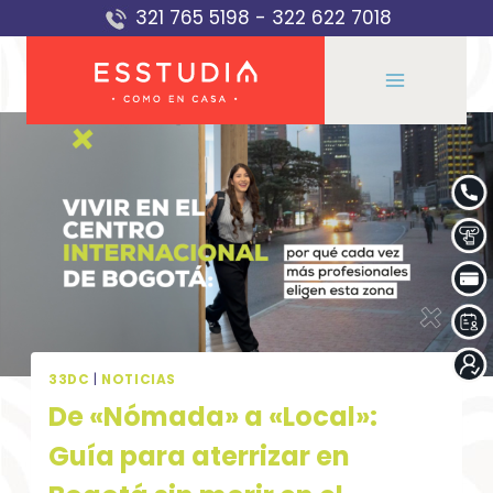
Saltar
321 765 5198
-
322 622 7018
al
contenido
33DC
|
NOTICIAS
De «Nómada» a «Local»:
Guía para aterrizar en