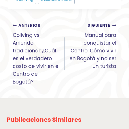
de
la
entrada:
Navegación
ANTERIOR
SIGUIENTE
de
Coliving vs.
Manual para
entradas
Arriendo
conquistar el
tradicional: ¿Cuál
Centro: Cómo vivir
es el verdadero
en Bogotá y no ser
costo de vivir en el
un turista
Centro de
Bogotá?
Publicaciones Similares