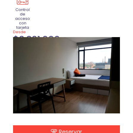
Control
de
acceso
con
tarjeta
Desde
$3.201.000
Mensual por persona en apartaestudio
individual. Se debe adicionar el plan
completo de alimentación desde: $
1.140.000. Tarifas sujetas a cambios en
cualquier momento.
Reservar