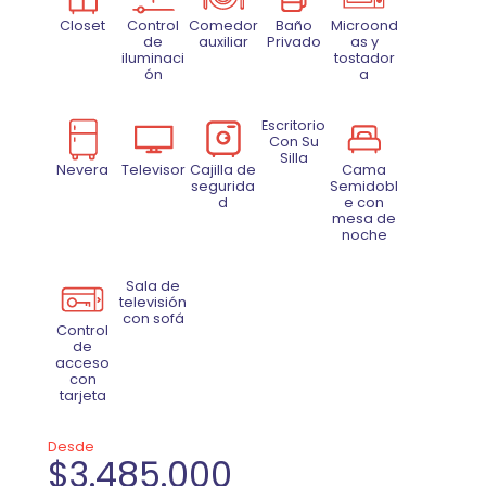
Closet
Control
Comedor
Baño
Microond
de
auxiliar
Privado
as y
iluminaci
tostador
ón
a
Escritorio
Con Su
Silla
Nevera
Televisor
Cajilla de
Cama
segurida
Semidobl
d
e con
mesa de
noche
Sala de
televisión
con sofá
Control
de
acceso
con
tarjeta
Desde
$3.485.000