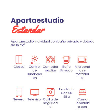
Apartaestudio
Estandar
Apartaestudio individual con baño privado y dotada
2
de 16 mt
Closet
Control
Comedor
Baño
Microond
de
auxiliar
Privado
as y
iluminaci
tostador
ón
a
Escritorio
Con Su
Silla
Nevera
Televisor
Cajilla de
Cama
segurida
Semidobl
d
e con