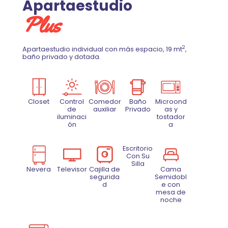
Apartaestudio
Plus
2
Apartaestudio individual con más espacio, 19 mt
,
baño privado y dotada.
Closet
Control
Comedor
Baño
Microond
de
auxiliar
Privado
as y
iluminaci
tostador
ón
a
Escritorio
Con Su
Silla
Nevera
Televisor
Cajilla de
Cama
segurida
Semidobl
d
e con
mesa de
noche