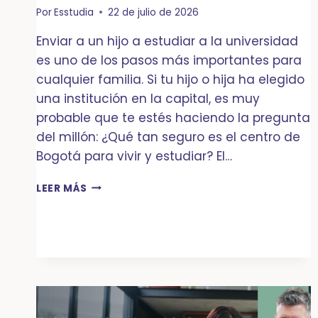
Por
Esstudia
22 de julio de 2026
Enviar a un hijo a estudiar a la universidad
es uno de los pasos más importantes para
cualquier familia. Si tu hijo o hija ha elegido
una institución en la capital, es muy
probable que te estés haciendo la pregunta
del millón: ¿Qué tan seguro es el centro de
Bogotá para vivir y estudiar? El…
¿EL
LEER MÁS
CENTRO
DE
BOGOTÁ
ES
SEGURO
PARA
MI
HIJO?