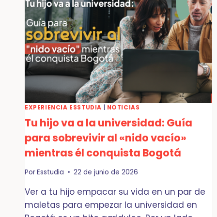
LO
QUE
DEBES
SABER
ANTES
DE
QUE
EMPIECE
CLASES
EXPERIENCIA ESSTUDIA
|
NOTICIAS
Tu hijo va a la universidad: Guía
para sobrevivir al «nido vacío»
mientras él conquista Bogotá
Por
Esstudia
22 de junio de 2026
Ver a tu hijo empacar su vida en un par de
maletas para empezar la universidad en