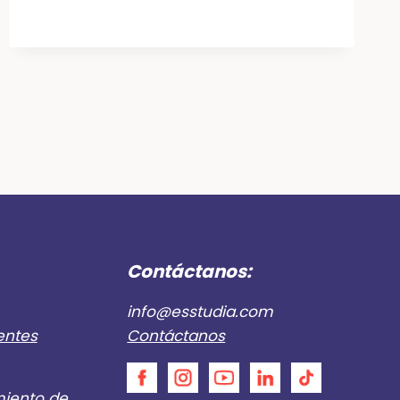
DE
EVENTOS
EN
BOGOTÁ
ABRIL
Y
MAYO:
FESTIVALES,
CONCIERTOS,
FERIAS
Y
PLANES
CULTURALES
Contáctanos:
info@esstudia.com
entes
Contáctanos
miento de