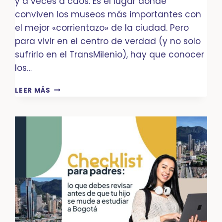
y a veces a caos. Es el lugar donde
conviven los museos más importantes con
el mejor «corrientazo» de la ciudad. Pero
para vivir en el centro de verdad (y no solo
sufrirlo en el TransMilenio), hay que conocer
los…
MANUAL
LEER MÁS
PARA
CONQUISTAR
EL
CENTRO:
CÓMO
VIVIR
EN
BOGOTÁ
Y
NO
SER
UN