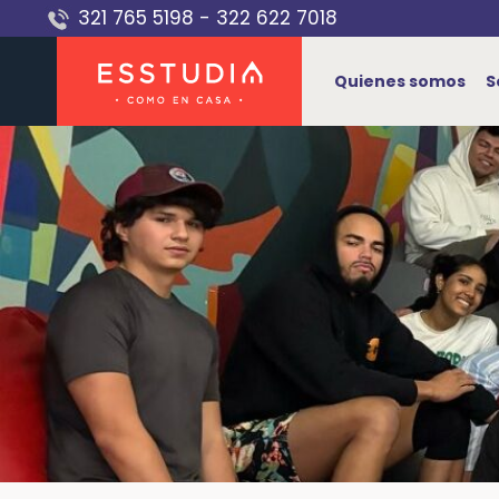
Saltar
321 765 5198
-
322 622 7018
al
contenido
Quienes somos
S