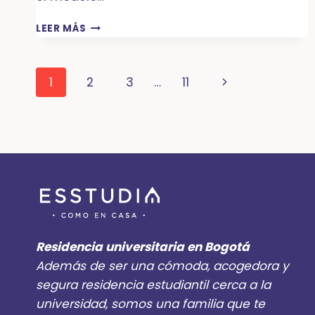
COLIVING
LEER MÁS
VS.
ARRIENDO
TRADICIONAL:
Navegación
Siguiente
1
2
3
…
11
¿CUÁL
ES
de
página
EL
VERDADERO
página
COSTO
DE
VIVIR
EN
EL
CENTRO
DE
Residencia universitaria en Bogotá
BOGOTÁ?
Además de ser una cómoda, acogedora y
segura residencia estudiantil cerca a la
universidad, somos una familia que te