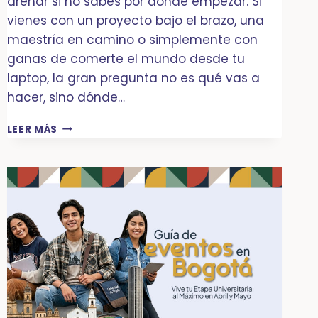
drenar si no sabes por dónde empezar. Si
vienes con un proyecto bajo el brazo, una
maestría en camino o simplemente con
ganas de comerte el mundo desde tu
laptop, la gran pregunta no es qué vas a
hacer, sino dónde…
DE
LEER MÁS
«NÓMADA»
A
«LOCAL»:
GUÍA
PARA
ATERRIZAR
EN
BOGOTÁ
SIN
MORIR
EN
EL