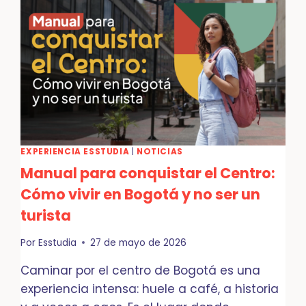
EL
CENTRO
INTERNACIONAL
DE
BOGOTÁ:
¿POR
QUÉ
TODOS
QUIEREN
MUDARSE
AQUÍ?
EXPERIENCIA ESSTUDIA
|
NOTICIAS
Manual para conquistar el Centro:
Cómo vivir en Bogotá y no ser un
turista
Por
Esstudia
27 de mayo de 2026
Caminar por el centro de Bogotá es una
experiencia intensa: huele a café, a historia