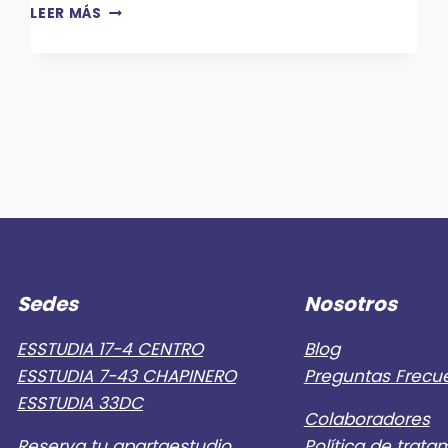
CHECKLIST
LEER MÁS
PARA
PADRES:
LO
QUE
DEBES
REVISAR
ANTES
DE
QUE
TU
HIJO
SE
MUDE
Sedes
Nosotros
A
ESTUDIAR
A
ESSTUDIA 17-4 CENTRO
Blog
BOGOTÁ
ESSTUDIA 7-43 CHAPINERO
Preguntas Frecu
ESSTUDIA 33DC
Colaboradores
Reserva tu apartaestudio
Política de trata