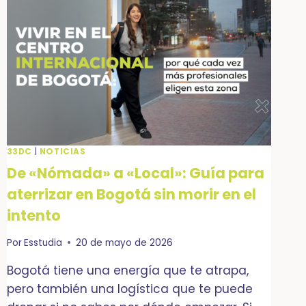
CORAZÓN
DE
BOGOTÁ
33DC
|
NOTICIAS
De «Nómada» a «Local»: Guía para
aterrizar en Bogotá sin morir en el
intento
Por
Esstudia
20 de mayo de 2026
Bogotá tiene una energía que te atrapa,
pero también una logística que te puede