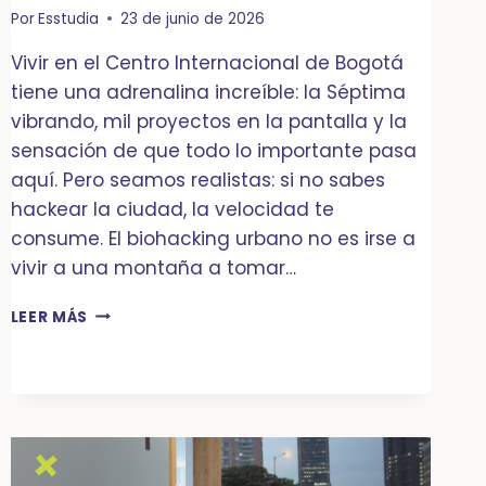
Por
Esstudia
23 de junio de 2026
Vivir en el Centro Internacional de Bogotá
tiene una adrenalina increíble: la Séptima
vibrando, mil proyectos en la pantalla y la
sensación de que todo lo importante pasa
aquí. Pero seamos realistas: si no sabes
hackear la ciudad, la velocidad te
consume. El biohacking urbano no es irse a
vivir a una montaña a tomar…
BIOHACKING
LEER MÁS
URBANO:
CÓMO
MANTENER
LA
CALMA
EN
EL