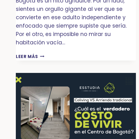
Bogotá es un hito agridulce. Por un lado,
sientes un orgullo gigante al ver que se
convierte en ese adulto independiente y
enfocado que siempre supiste que sería.
Por el otro, es imposible no mirar su
habitación vacía…
TU
LEER MÁS
HIJO
VA
A
LA
UNIVERSIDAD:
GUÍA
PARA
SOBREVIVIR
AL
«NIDO
VACÍO»
MIENTRAS