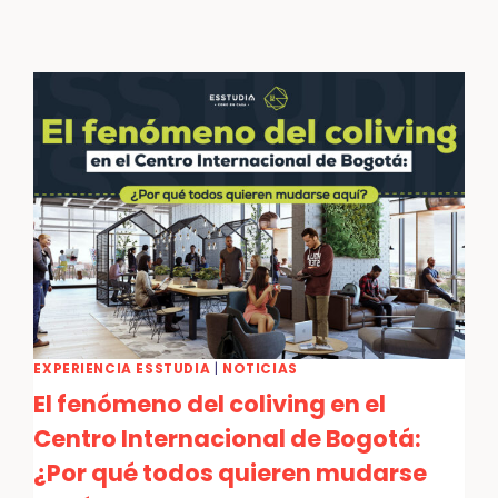
EXPERIENCIA ESSTUDIA
|
NOTICIAS
El fenómeno del coliving en el
Centro Internacional de Bogotá:
¿Por qué todos quieren mudarse