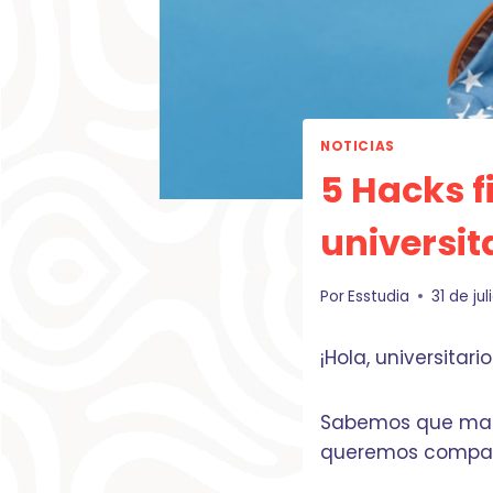
NOTICIAS
5 Hacks f
universit
Por
Esstudia
31 de ju
¡Hola, universitario
Sabemos que mane
queremos compart