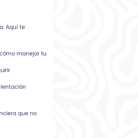
a. Aquí te
 cómo manejar tu
irir
rientación
nciera que no