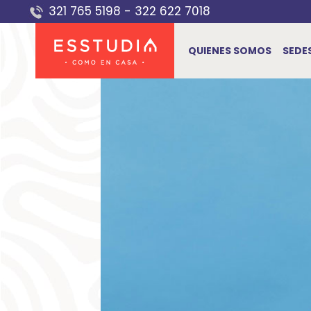
Saltar
321 765 5198
-
322 622 7018
al
contenido
QUIENES SOMOS
SEDE