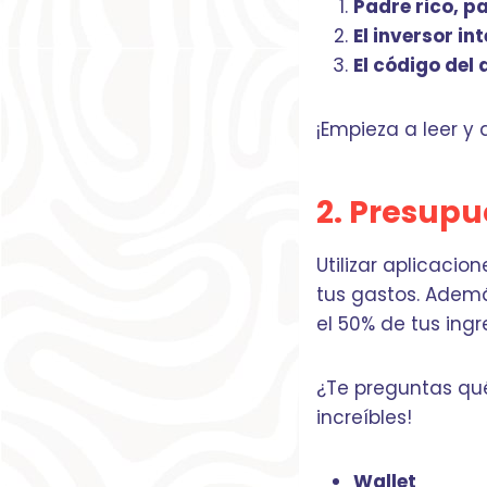
Padre rico, p
El inversor in
El código del 
¡Empieza a leer y
2. Presupu
Utilizar aplicaci
tus gastos. Adem
el 50% de tus ingr
¿Te preguntas qué
increíbles!
Wallet