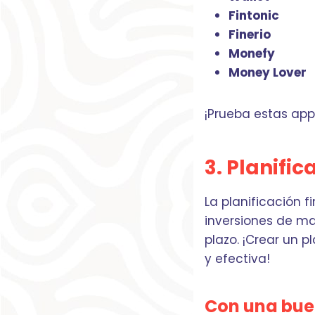
Fintonic
Finerio
Monefy
Money Lover
¡Prueba estas app
3. Planific
La planificación f
inversiones de ma
plazo. ¡Crear un p
y efectiva!
Con una buen