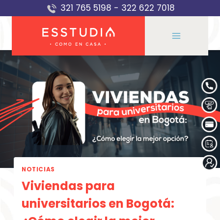
Saltar
321 765 5198
-
322 622 7018
al
contenido
NOTICIAS
Viviendas para
universitarios en Bogotá: