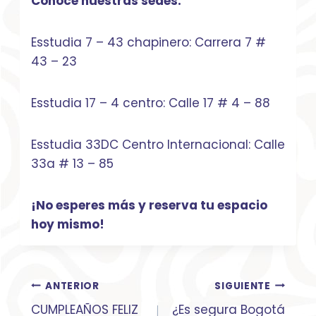
Conoce nuestras sedes:
Esstudia 7 – 43 chapinero: Carrera 7 #
43 – 23
Esstudia 17 – 4 centro: Calle 17 # 4 – 88
Esstudia 33DC Centro Internacional: Calle
33a # 13 – 85
¡No esperes más y reserva tu espacio
hoy mismo!
Navegación
ANTERIOR
SIGUIENTE
de
CUMPLEAÑOS FELIZ
¿Es segura Bogotá