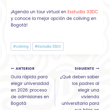
¡Agenda un tour virtual en
Esstudia 33DC
y conoce la mejor opción de coliving en
Bogotá!
Etiquetas
#
coliving
#
Esstudia 33DC
de
la
entrada:
Navegación
ANTERIOR
SIGUIENTE
de
Guía rápida para
¿Qué deben saber
entradas
elegir universidad
los padres al
en 2026: proceso
elegir una
de admisiones en
vivienda
Bogotá
universitaria para