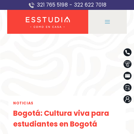
Saltar
321 765 5198
-
322 622 7018
al
contenido
NOTICIAS
Bogotá: Cultura viva para
estudiantes en Bogotá