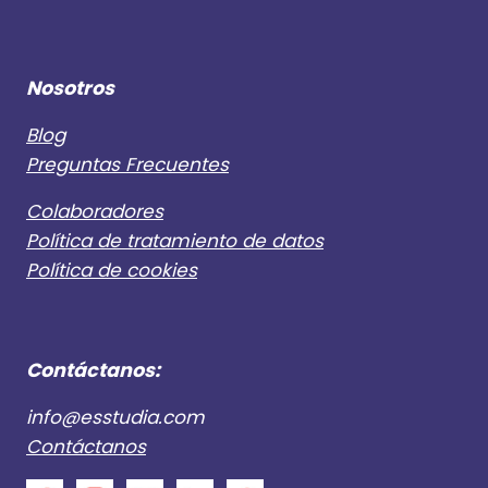
A
E
B
S
O
T
G
Nosotros
I
O
V
T
A
Blog
Á
L
Preguntas Frecuentes
E
S
Colaboradores
,
Política de tratamiento de datos
C
Política de cookies
O
N
C
I
E
Contáctanos:
R
T
info@esstudia.com
O
Contáctanos
S
,