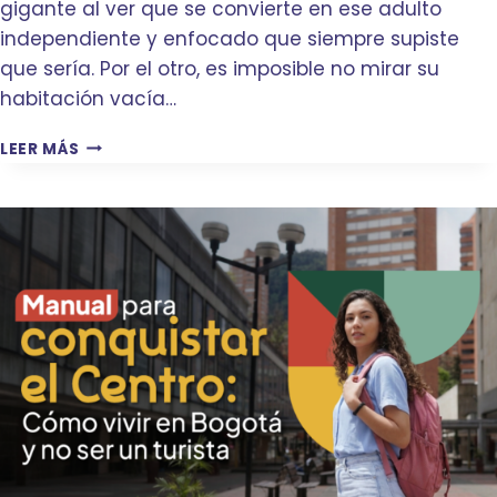
gigante al ver que se convierte en ese adulto
S
A
Q
independiente y enfocado que siempre supiste
C
U
A
que sería. Por el otro, es imposible no mirar su
I
L
habitación vacía…
E
M
R
A
T
LEER MÁS
E
E
U
N
N
H
M
E
I
U
L
J
D
C
O
A
O
V
R
R
A
S
A
A
E
Z
L
A
Ó
A
Q
N
U
U
D
N
Í
E
I
?
B
V
O
E