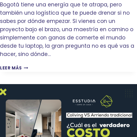
T
N
Bogotá tiene una energía que te atrapa, pero
R
T
también una logística que te puede drenar si no
A
R
S
sabes por dónde empezar. Si vienes con un
O
É
:
proyecto bajo el brazo, una maestría en camino o
L
C
simplemente con ganas de comerte el mundo
C
Ó
desde tu laptop, la gran pregunta no es qué vas a
O
M
N
O
hacer, sino dónde…
Q
V
U
I
D
LEER MÁS
I
V
E
S
I
«
T
R
N
A
E
Ó
B
N
M
O
B
A
G
O
D
O
G
A
T
O
»
Á
T
A
Á