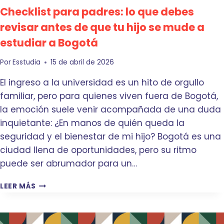
E
Checklist para padres: lo que debes
T
L
R
revisar antes de que tu hijo se mude a
I
A
N
estudiar a Bogotá
D
T
I
E
C
Por
Esstudia
15 de abril de 2026
N
I
T
El ingreso a la universidad es un hito de orgullo
O
O
N
familiar, pero para quienes viven fuera de Bogotá,
A
la emoción suele venir acompañada de una duda
L
inquietante: ¿En manos de quién queda la
:
seguridad y el bienestar de mi hijo? Bogotá es una
¿
C
ciudad llena de oportunidades, pero su ritmo
U
puede ser abrumador para un…
Á
L
C
LEER MÁS
E
H
S
E
E
C
L