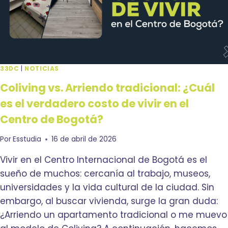
«
Y
L
N
O
O
C
S
A
E
L
R
»
33DC
|
NOTICIAS
U
:
N
Coliving vs. Arriendo tradicional: ¿Cuál
G
T
U
es el verdadero costo de vivir en el
U
Í
Centro de Bogotá?
R
A
I
P
S
A
Por
Esstudia
16 de abril de 2026
T
R
Vivir en el Centro Internacional de Bogotá es el
A
A
A
sueño de muchos: cercanía al trabajo, museos,
T
universidades y la vida cultural de la ciudad. Sin
E
embargo, al buscar vivienda, surge la gran duda:
R
¿Arriendo un apartamento tradicional o me muevo
R
I