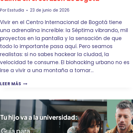
E
E
N
Q
Por
Esstudia
23 de junio de 2026
E
U
L
Vivir en el Centro Internacional de Bogotá tiene
E
C
E
una adrenalina increíble: la Séptima vibrando, mil
E
M
proyectos en la pantalla y la sensación de que
N
P
T
todo lo importante pasa aquí. Pero seamos
I
R
E
realistas: si no sabes hackear la ciudad, la
O
C
velocidad te consume. El biohacking urbano no es
I
E
N
irse a vivir a una montaña a tomar…
C
T
L
E
B
LEER MÁS
A
R
I
S
N
O
E
A
H
S
C
A
I
C
O
K
N
I
A
N