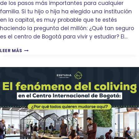
de los pasos más importantes para cualquier
familia. Si tu hijo o hija ha elegido una institución
en la capital, es muy probable que te estés
haciendo la pregunta del millón: ¿Qué tan seguro
es el centro de Bogotá para vivir y estudiar? El…
¿
LEER MÁS
E
L
C
E
N
T
R
O
D
E
B
O
G