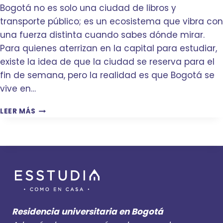
E
Bogotá no es solo una ciudad de libros y
E
N
B
transporte público; es un ecosistema que vibra con
E
E
una fuerza distinta cuando sabes dónde mirar.
L
S
C
Para quienes aterrizan en la capital para estudiar,
R
E
existe la idea de que la ciudad se reserva para el
E
N
V
fin de semana, pero la realidad es que Bogotá se
T
I
R
vive en…
S
O
A
D
G
LEER MÁS
R
E
U
A
B
Í
N
O
A
T
G
D
E
O
E
S
T
E
D
Á
V
E
?
E
Q
N
U
Residencia universitaria en Bogotá
T
E