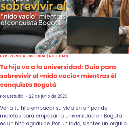
L
G
D
U
E
R
B
B
O
A
G
N
O
O
T
:
Á
C
EXPERIENCIA ESSTUDIA
|
NOTICIAS
:
Ó
¿
Tu hijo va a la universidad: Guía para
M
P
O
sobrevivir al «nido vacío» mientras él
O
M
conquista Bogotá
R
A
Q
N
U
T
Por
Esstudia
22 de junio de 2026
É
E
Ver a tu hijo empacar su vida en un par de
T
N
O
E
maletas para empezar la universidad en Bogotá
D
R
es un hito agridulce. Por un lado, sientes un orgullo
O
L