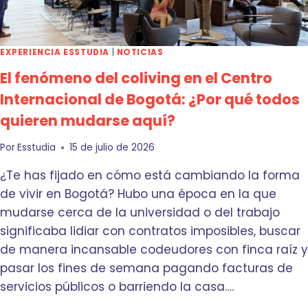
O
T
Á
E
EXPERIENCIA ESSTUDIA
|
NOTICIAS
S
El fenómeno del coliving en el Centro
S
E
Internacional de Bogotá: ¿Por qué todos
G
quieren mudarse aquí?
U
R
O
Por
Esstudia
15 de julio de 2026
P
¿Te has fijado en cómo está cambiando la forma
A
R
de vivir en Bogotá? Hubo una época en la que
A
mudarse cerca de la universidad o del trabajo
M
significaba lidiar con contratos imposibles, buscar
I
de manera incansable codeudores con finca raíz y
H
I
pasar los fines de semana pagando facturas de
J
servicios públicos o barriendo la casa….
O
?