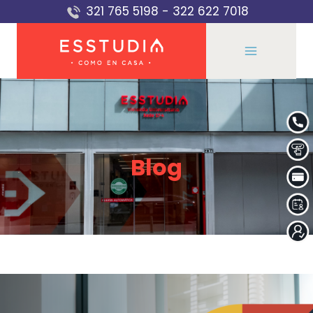
Saltar
321 765 5198
-
322 622 7018
al
contenido
Blog