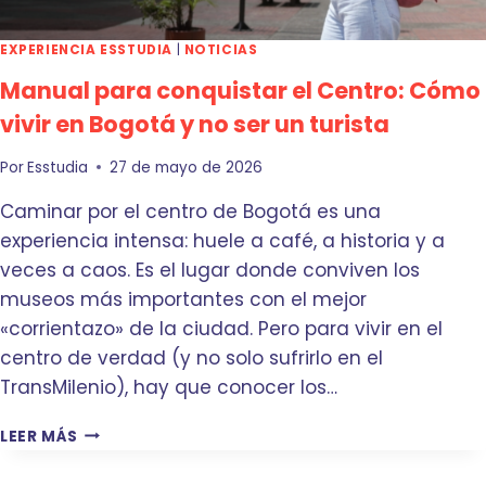
G
R
O
S
T
EXPERIENCIA ESSTUDIA
|
NOTICIAS
I
Á
Manual para conquistar el Centro: Cómo
D
A
vivir en Bogotá y no ser un turista
D
:
Por
Esstudia
27 de mayo de 2026
G
U
Caminar por el centro de Bogotá es una
Í
experiencia intensa: huele a café, a historia y a
A
veces a caos. Es el lugar donde conviven los
P
A
museos más importantes con el mejor
R
«corrientazo» de la ciudad. Pero para vivir en el
A
centro de verdad (y no solo sufrirlo en el
S
O
TransMilenio), hay que conocer los…
B
R
M
LEER MÁS
E
A
V
N